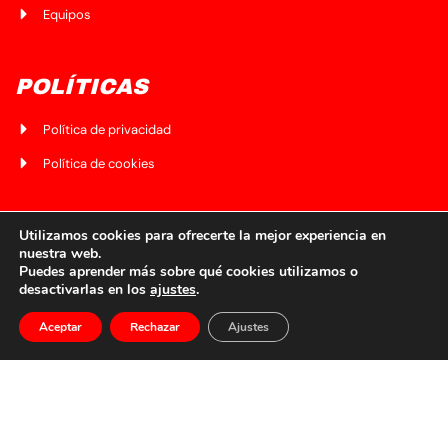
Equipos
POLÍTICAS
Política de privacidad
Política de cookies
CONTÁCTANOS
Utilizamos cookies para ofrecerte la mejor experiencia en
nuestra web.
Puedes aprender más sobre qué cookies utilizamos o
Av. del Ferrocarril 5, bajo lonja, 48010
desactivarlas en los
ajustes
.
scbilbaina@gmail.com
Aceptar
Rechazar
Ajustes
688 71 06 76