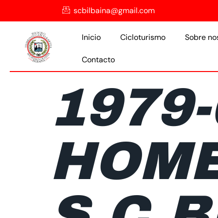
scbilbaina@gmail.com
Inicio
Cicloturismo
Sobre no
Contacto
1979-
HOME
S.C.B