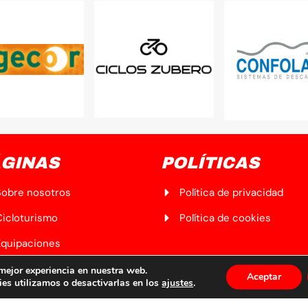
GINAS
POLÍTICAS
Sobre nosotros
Política de privacidad
Cicloturismo
Política de cookies
Equipaciones
oticias
 mejor experiencia en nuestra web.
Aceptar
es utilizamos o desactivarlas en los
ajustes
.
Txoko