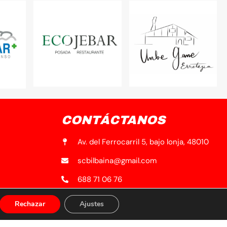
CONTÁCTANOS
Av. del Ferrocarril 5, bajo lonja, 48010
scbilbaina@gmail.com
688 71 06 76
Rechazar
Ajustes