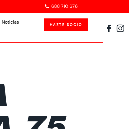
688 710 676
Noticias
HAZTE SOCIO
A
A 75