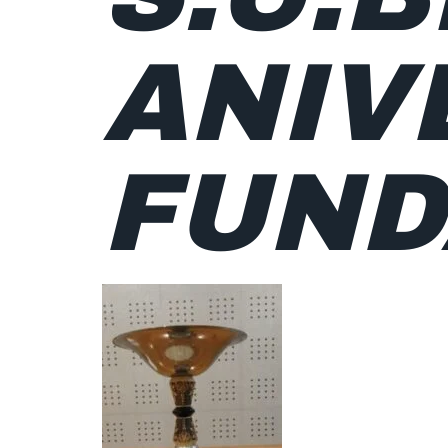
ANIV
FUND