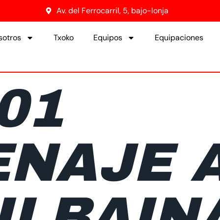
Av. del Ferrocarril, 5, bajo-lonja
sotros
Txoko
Equipos
Equipaciones
01
NAJE 
ILBAIN