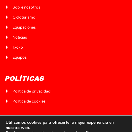
Sobre nosotros
Cicloturismo
Equipaciones
Noticias
Txoko
Equipos
POLÍTICAS
Política de privacidad
Política de cookies
CONTÁCTANOS
Utilizamos cookies para ofrecerte la mejor experiencia en
nuestra web.