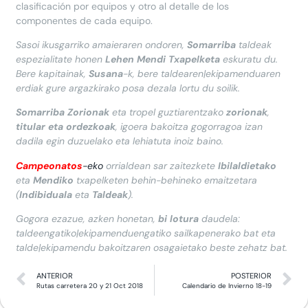
clasificación por equipos y otro al detalle de los
componentes de cada equipo.
Sasoi ikusgarriko amaieraren ondoren,
Somarriba
taldeak
espezialitate honen
Lehen Mendi Txapelketa
eskuratu du.
Bere kapitainak,
Susana
-k, bere taldearen|ekipamenduaren
erdiak gure argazkirako posa dezala lortu du soilik.
Somarriba Zorionak
eta tropel guztiarentzako
zorionak
,
titular eta ordezkoak
, igoera bakoitza gogorragoa izan
dadila egin duzuelako eta lehiatuta inoiz baino.
Campeonatos
-eko
orrialdean sar zaitezkete
Ibilaldietako
eta
Mendiko
txapelketen behin-behineko emaitzetara
(
Indibiduala
eta
Taldeak
).
Gogora ezazue, azken honetan,
bi lotura
daudela:
taldeengatiko|ekipamenduengatiko sailkapenerako bat eta
talde|ekipamendu bakoitzaren osagaietako beste zehatz bat.
PornoOculto.com
ANTERIOR
POSTERIOR
Porno
Rutas carretera 20 y 21 Oct 2018
Calendario de Invierno 18-19
Mexicano