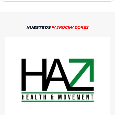
–
pornooculto.com
ServiPorno
–
pornooculto.com
NUESTROS
PATROCINADORES
SexMex
–
pornooculto.com