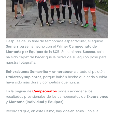
Después de un final de temporada espectacular, el equipo
Somarriba
se ha hecho con el
Primer Campeonato de
Montaña por Equipos
de la
SCB
. Su capitana,
Susana
, sólo
ha sido capaz de hacer que la mitad de su equipo pose para
nuestra fotografía.
Enhorabuena Somarriba
y
enhorabuena
a todo el pelotón,
titulares y suplentes
, porque habéis hecho que cada subida
haya sido más dura y competida que nunca.
En la página de
Campeonatos
podéis acceder a los
resultados provisionales de los campeonatos de
Excursiones
y
Montaña
(
Individual
y
Equipos
).
Recordad que, en este último, hay
dos enlaces
: uno a la