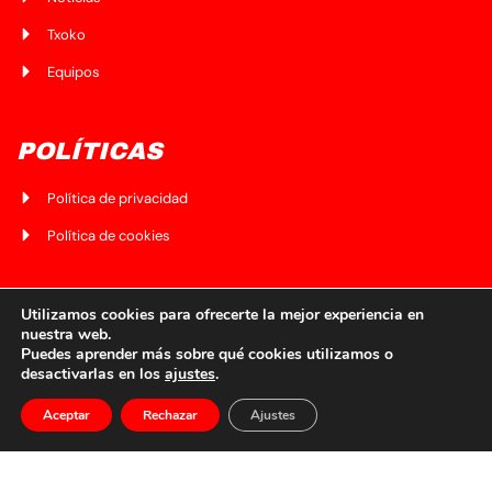
Txoko
Equipos
POLÍTICAS
Política de privacidad
Política de cookies
CONTÁCTANOS
Utilizamos cookies para ofrecerte la mejor experiencia en
nuestra web.
Puedes aprender más sobre qué cookies utilizamos o
Av. del Ferrocarril 5, bajo lonja, 48010
desactivarlas en los
ajustes
.
scbilbaina@gmail.com
Aceptar
Rechazar
Ajustes
688 71 06 76