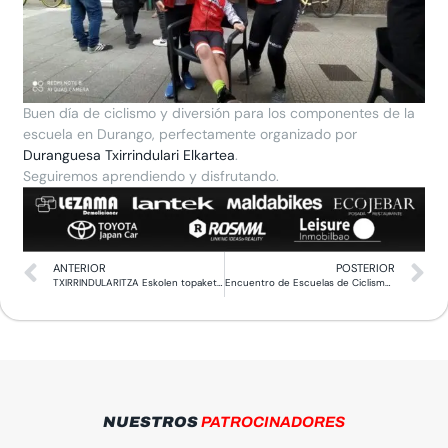
Buen día de ciclismo y diversión para los componentes de la
escuela en Durango, perfectamente organizado por
Duranguesa Txirrindulari Elkartea
.
Seguiremos aprendiendo y disfrutando.
ANTERIOR
POSTERIOR
TXIRRINDULARITZA Eskolen topaketa – Reunión de escuelas
Encuentro de Escuelas de Ciclismo Bilbao 2024
NUESTROS
PATROCINADORES