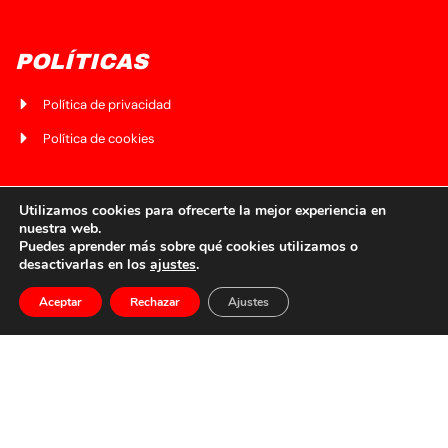
POLÍTICAS
Política de privacidad
Política de cookies
CONTÁCTANOS
Utilizamos cookies para ofrecerte la mejor experiencia en
nuestra web.
Puedes aprender más sobre qué cookies utilizamos o
Av. del Ferrocarril 5, bajo lonja, 48010
desactivarlas en los
ajustes
.
scbilbaina@gmail.com
Aceptar
Rechazar
Ajustes
688 71 06 76
Copyright 2024 | Sociedad Ciclista Bilbaína