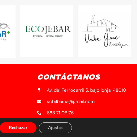
CONTÁCTANOS
Av. del Ferrocarril 5, bajo lonja, 48010
scbilbaina@gmail.com
688 71 06 76
Rechazar
Ajustes