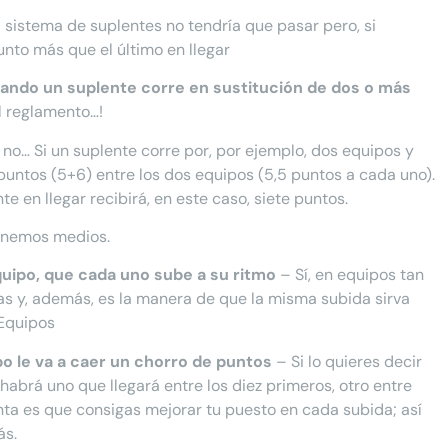
 sistema de suplentes no tendría que pasar pero, si
unto más que el último en llegar
cuando un suplente corre en sustitución de dos o más
l reglamento…!
 no… Si un suplente corre por, por ejemplo, dos equipos y
 puntos (5+6) entre los dos equipos (5,5 puntos a cada uno).
te en llegar recibirá, en este caso, siete puntos.
enemos medios.
uipo, que cada uno sube a su ritmo
– Sí, en equipos tan
ias y, además, es la manera de que la misma subida sirva
 Equipos
po le va a caer un chorro de puntos
– Si lo quieres decir
 habrá uno que llegará entre los diez primeros, otro entre
 cuenta es que consigas mejorar tu puesto en cada subida; así
ás.