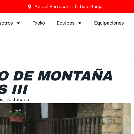
Av. del Ferrocarril, 5, bajo-lonja
sotros
Txoko
Equipos
Equipaciones
O DE MONTAÑA
 III
os
,
Destacada