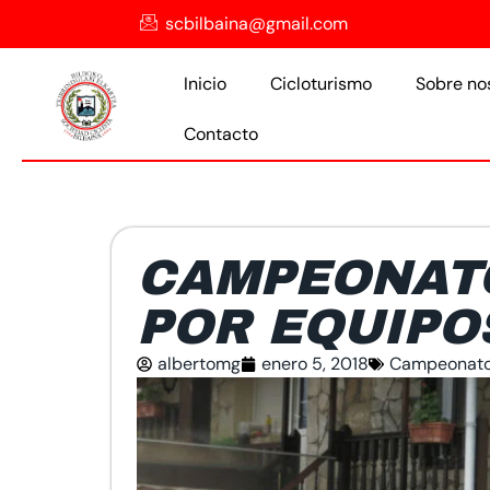
scbilbaina@gmail.com
Inicio
Cicloturismo
Sobre no
Contacto
CAMPEONAT
POR EQUIPOS
albertomg
enero 5, 2018
Campeonat