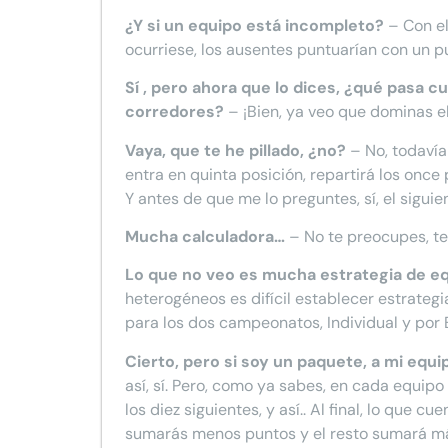
¿Y si un equipo está incompleto?
– Con el
ocurriese, los ausentes puntuarían con un p
Sí , pero ahora que lo dices, ¿qué pasa 
corredores?
– ¡Bien, ya veo que dominas e
Vaya, que te he pillado, ¿no?
– No, todavía
entra en quinta posición, repartirá los once
Y antes de que me lo preguntes, sí, el siguien
Mucha calculadora…
– No te preocupes, t
Lo que no veo es mucha estrategia de eq
heterogéneos es difícil establecer estrateg
para los dos campeonatos, Individual y por
Cierto, pero si soy un paquete, a mi equi
así, sí. Pero, como ya sabes, en cada equipo
los diez siguientes, y así.. Al final, lo que
sumarás menos puntos y el resto sumará m