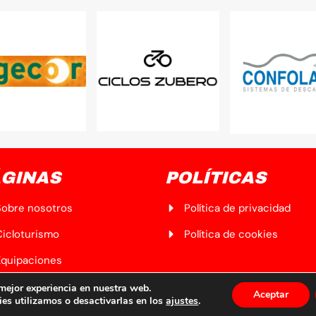
GINAS
POLÍTICAS
Sobre nosotros
Política de privacidad
Cicloturismo
Política de cookies
Equipaciones
oticias
 mejor experiencia en nuestra web.
Aceptar
es utilizamos o desactivarlas en los
ajustes
.
Txoko