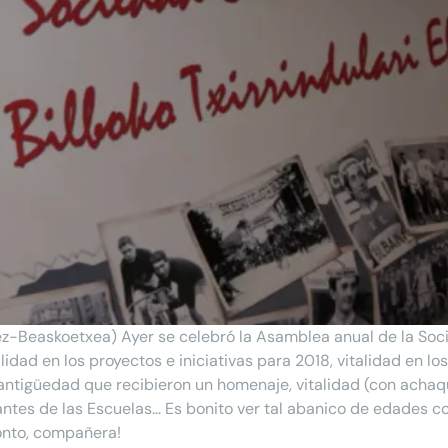
z-Beaskoetxea) Ayer se celebró la Asamblea anual de la Soci
Vitalidad en los proyectos e iniciativas para 2018, vitalidad en
 antigüedad que recibieron un homenaje, vitalidad (con acha
rantes de las Escuelas… Es bonito ver tal abanico de edades com
pronto, compañera!