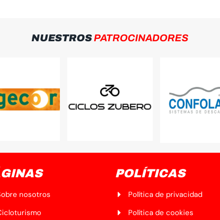
NUESTROS
PATROCINADORES
GINAS
POLÍTICAS
Sobre nosotros
Política de privacidad
Cicloturismo
Política de cookies