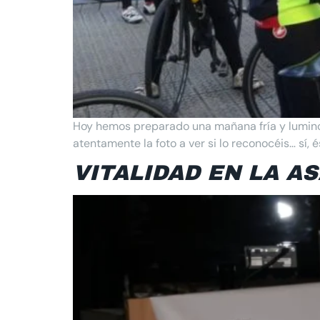
Hoy hemos preparado una mañana fría y lumino
atentamente la foto a ver si lo reconocéis… sí,
VITALIDAD EN LA A