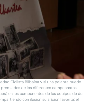
edad Ciclista Bilbaína y si una palabra puede
 los premiados de los diferentes campeonatos,
ques) en los componentes de los equipos de du
partiendo con ilusión su afición favorita: el