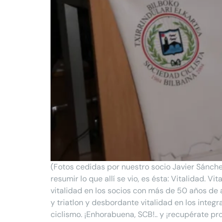
(Fotos cedidas por nuestro socio Javier Sánche
resumir lo que allí se vio, es ésta: Vitalidad. 
vitalidad en los socios con más de 50 años de
y triatlon y desbordante vitalidad en los integ
ciclismo. ¡Enhorabuena, SCB!.. y ¡recupérate 