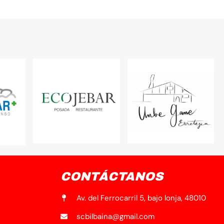
CONTÁCTANOS
Av. del Ferrocarril 5, bajo lonja, 48010
scbilbaina@gmail.com