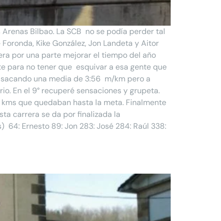
s Arenas Bilbao. La SCB no se podía perder tal
é Foronda, Kike González, Jon Landeta y Aitor
era por una parte mejorar el tiempo del año
te para no tener que esquivar a esa gente que
 4 sacando una media de 3:56 m/km pero a
ario. En el 9° recuperé sensaciones y grupeta.
s kms que quedaban hasta la meta. Finalmente
ta carrera se da por finalizada la
) 64: Ernesto 89: Jon 283: José 284: Raúl 338: