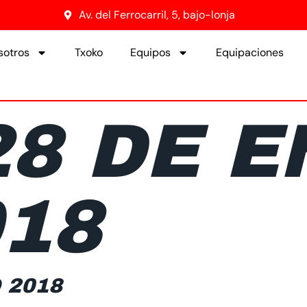
Av. del Ferrocarril, 5, bajo-lonja
sotros
Txoko
Equipos
Equipaciones
28 DE 
018
 2018