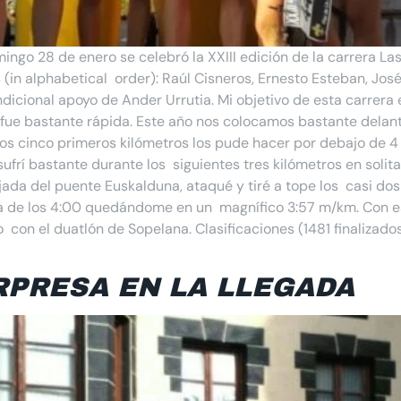
ingo 28 de enero se celebró la XXIII edición de la carrera La
 (in alphabetical order): Raúl Cisneros, Ernesto Esteban, Jos
dicional apoyo de Ander Urrutia. Mi objetivo de esta carrera 
fue bastante rápida. Este año nos colocamos bastante delan
Los cinco primeros kilómetros los pude hacer por debajo de
sufrí bastante durante los siguientes tres kilómetros en solit
ada del puente Euskalduna, ataqué y tiré a tope los casi do
ica de los 4:00 quedándome en un magnífico 3:57 m/km. Con es
on el duatlón de Sopelana. Clasificaciones (1481 finalizados
RPRESA EN LA LLEGADA