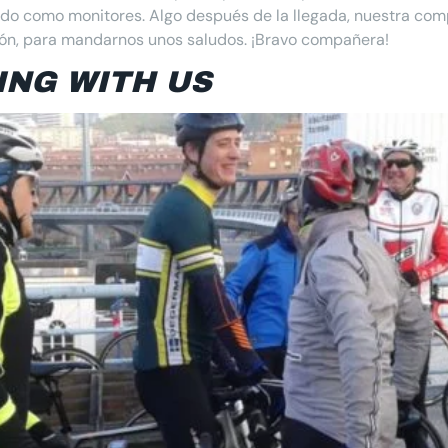
ido como monitores. Algo después de la llegada, nuestra com
ón, para mandarnos unos saludos. ¡Bravo compañera!
ING WITH US